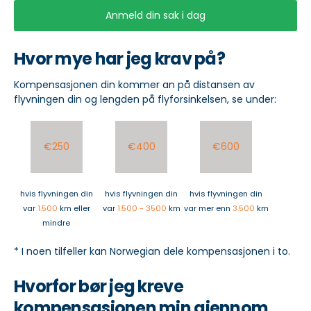
Anmeld din sak i dag
Hvor mye har jeg krav på?
Kompensasjonen din kommer an på distansen av
flyvningen din og lengden på flyforsinkelsen, se under:
€250
€400
€600
hvis flyvningen din
hvis flyvningen din
hvis flyvningen din
var
1.500
km eller
var
1.500 - 3500
km
var mer enn
3.500
km
mindre
* I noen tilfeller kan Norwegian dele kompensasjonen i to.
Hvorfor bør jeg kreve
kompensasjonen min gjennom