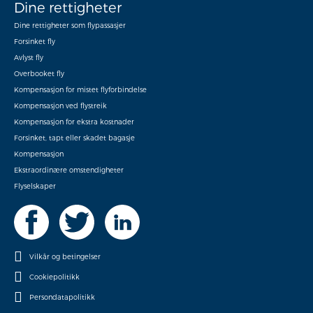
Dine rettigheter
Dine rettigheter som flypassasjer
Forsinket fly
Avlyst fly
Overbooket fly
Kompensasjon for mistet flyforbindelse
Kompensasjon ved flystreik
Kompensasjon for ekstra kostnader
Forsinket, tapt eller skadet bagasje
Kompensasjon
Ekstraordinære omstendigheter
Flyselskaper
Vilkår og betingelser
Cookiepolitikk
Persondatapolitikk