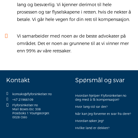
lang og besværlig. Vi kjenner derimot til hele
prosessen og tar flyselskapene i retten, hvis de nekter å
betale. Vi går hele vegen for din rett til kompensasjon.
Vi samarbeider med noen av de beste advokater på
området. Det er noen av grunnene til at vi vinner mer
enn 99% av våre rettsaker.
Kontakt
Spørsmål og svar
kontakt@flyforsinkelser.no
Hvordan hjelper Flyforsinkelser.no
+47 21966109
deg med å få kompensasjon?
Flyforsinkelser.no
Hvor lang tid tar det?
Mail Boxes Etc 308
Postboks 1 Youngstorget
Når kan jeg forvente et svar fra dere?
0028 Oslo
Hvordan søker jeg?
Hvilke land er dekket?