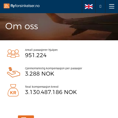
Om oss
Meld inn sak
Om oss
Antall passasjerer hjulpet
951.224
Dine rettigheter
Gjennomsnittlig kompensasjon per passasjer
Spørsmål og svar
3.288 NOK
Kontakt
Total kompensasjon krevd
3.130.487.186 NOK
+47 21966109
kontakt@flyforsinkelser.no