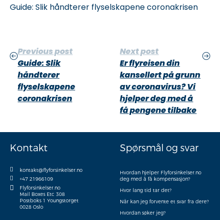
Guide: Slik håndterer flyselskapene coronakrisen
Previous post
Next post
Guide: Slik
Er flyreisen din
håndterer
kansellert på grunn
flyselskapene
av coronavirus? Vi
coronakrisen
hjelper deg med å
få pengene tilbake
Kontakt
Spørsmål og svar
kontakt@flyforsinkelser.no
Hvordan hjelper Flyforsinkelser.no
+47 21966109
deg med å få kompensasjon?
Flyforsinkelser.no
Hvor lang tid tar det?
Mail Boxes Etc 308
Postboks 1 Youngstorget
Når kan jeg forvente et svar fra dere?
0028 Oslo
Hvordan søker jeg?