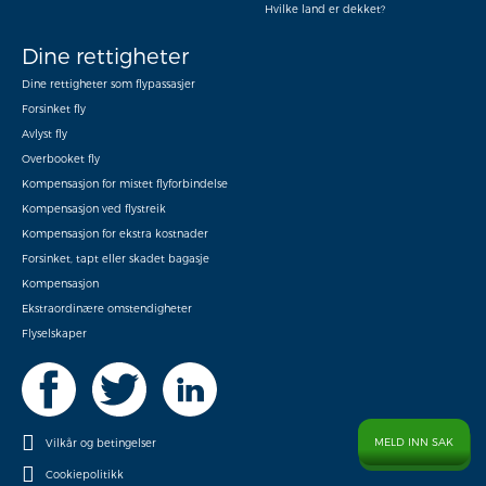
Hvilke land er dekket?
Dine rettigheter
Dine rettigheter som flypassasjer
Forsinket fly
Avlyst fly
Overbooket fly
Kompensasjon for mistet flyforbindelse
Kompensasjon ved flystreik
Kompensasjon for ekstra kostnader
Forsinket, tapt eller skadet bagasje
Kompensasjon
Ekstraordinære omstendigheter
Flyselskaper
MELD INN SAK
Vilkår og betingelser
Cookiepolitikk