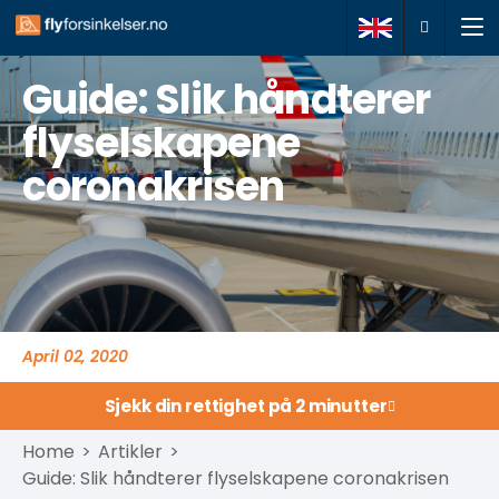
Guide: Slik håndterer
Meld inn sak
flyselskapene
coronakrisen
Om oss
Dine rettigheter
Spørsmål og svar
Kontakt
April 02, 2020
Sjekk din rettighet på 2 minutter
+47 21966109
Home
>
Artikler
>
Guide: Slik håndterer flyselskapene coronakrisen
kontakt@flyforsinkelser.no