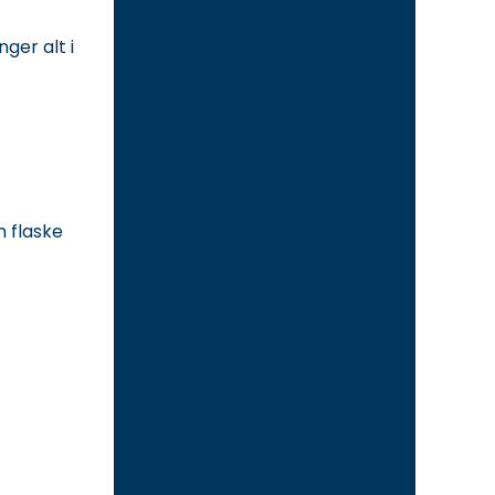
ger alt i
 flaske