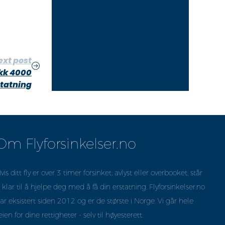
ext post
ikk 4000
statning
Om Flyforsinkelser.no
vis ditt fly er over 3 timer forsinket, avlyst eller overbooket, står
i klar til å hjelpe deg med å få din erstatning. Flyforsinkelser.no
ar eksistert siden 2012 og er de største i Norge. Vi går hele
eien for dine rettigheter - selv til høyesterett.