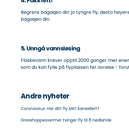
4. Pakk lett!
Begrens bagasjen din: jo tyngre fly, desto høyer
bagasjen din.
5. Unngå vannsløsing
Flaskevann krever opptil 2000 ganger mer ener
som du kan fylle på flyplassen før avreise - foru
Andre nyheter
Coronavirus: Har ditt fly blitt kansellert?
Gresshoppesvermer tvinger fly til å nødlande