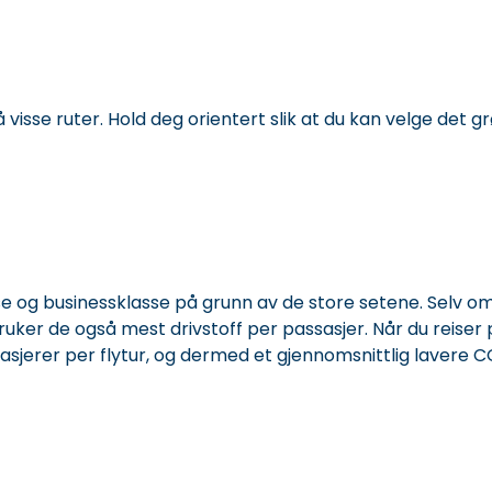
å visse ruter. Hold deg orientert slik at du kan velge det 
sse og businessklasse på grunn av de store setene. Selv o
uker de også mest drivstoff per passasjer. Når du reiser
ssasjerer per flytur, og dermed et gjennomsnittlig lavere 