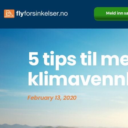
Meld inn s
5 tips til m
klimavennl
February 13, 2020