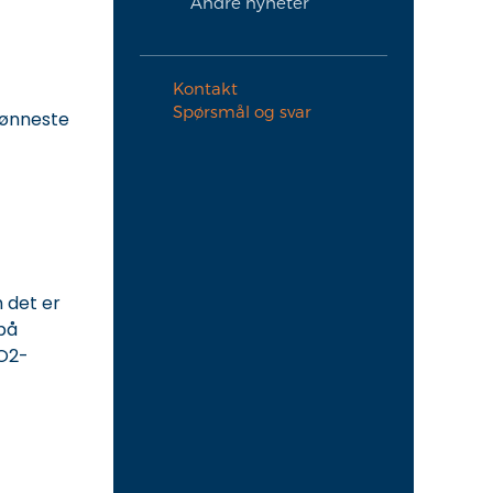
Andre nyheter
Kontakt
Spørsmål og svar
grønneste
m det er
 på
CO2-