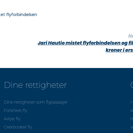
tet flyforbindelsen
N
Jari Hautio mistet flyforbindelsen og f
kroner i er
Dine rettigheter
Dine rettigheter som flypassasjer
H
Forsinket fly
v
Avlyst fly
h
Overbooket fly
v