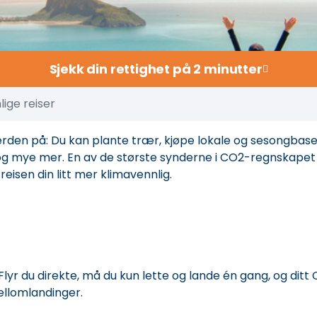
Sjekk din rettighet på 2 minutter
lige reiser
erden på:
Du kan plante trær
, kjøpe lokale og sesongbas
t og mye mer. En av de største synderne i CO2-regnskapet
 reisen din litt mer klimavennlig.
 Flyr du direkte, må du kun lette og lande én gang, og ditt
ellomlandinger.