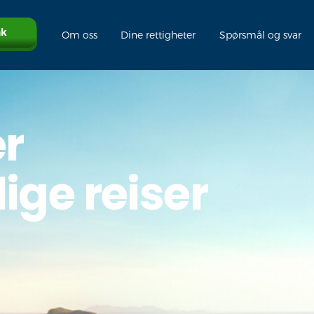
ak
Om oss
Dine rettigheter
Spørsmål og svar
er
ige reiser