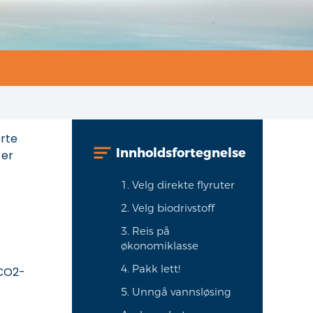
erte
Innholdsfortegnelse
 er
1. Velg direkte flyruter
2. Velg biodrivstoff
3. Reis på
økonomiklasse
4. Pakk lett!
 CO2-
5. Unngå vannsløsing