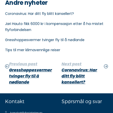
Andre nyheter
Coronavirus: Har ditt fly blitt kansellert?
Jari Hauto fikk 6000 kr i kompensasjon etter å ha mistet
flyforbindelsen
Gresshoppesvermer tvinger fly til å nødlande
Tips til mer klimavennlige reiser
Previous post
Next post
Gresshoppesvermer
Coronavirus: Har
tvinger fly til å
ditt fly blitt
nødlande
kansellert?
Kontakt
Spørsmål og svar
kontakt@flyforsinkelser.no