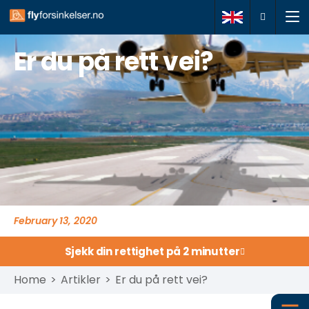
Er du på rett vei?
Meld inn sak
Om oss
Dine rettigheter
Spørsmål og svar
Kontakt
February 13, 2020
Sjekk din rettighet på 2 minutter
+47 21966109
Home
>
Artikler
>
Er du på rett vei?
kontakt@flyforsinkelser.no