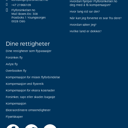
Hvordan hjelper Flyforsinkelser.no
+47 21966109
deg med å få kompensasjon?
Flyforsinkelser.no
Hvor lang tid tar det?
Mail Boxes Etc 308
Postboks 1 Youngstorget
Når kan jeg forvente et svar fra dere?
0028 Oslo
Hvordan søker jeg?
Hvilke land er dekket?
Dine rettigheter
Dine rettigheter som flypassasjer
Forsinket fly
Avlyst fly
Overbooket fly
Kompensasjon for mistet flyforbindelse
Kompensasjon ved flystreik
Kompensasjon for ekstra kostnader
Forsinket, tapt eller skadet bagasje
Kompensasjon
Ekstraordinære omstendigheter
Flyselskaper