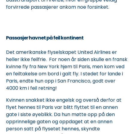
forvirrede passasjerer ankom noe forsinket.
Passasjer havnet på feil kontinent
Det amerikanske flyselskapet United Airlines er
heller ikke feilfrie. For noen år siden skulle en fransk
kvinne fly fra New York hjem til Paris, men kom ved
en feiltakelse om bord i galt fly. I stedet for lande i
Paris, endte hun opp i San Francisco, godt over
4000 km i feil retning!
Kvinnen snakket ikke engelsk og overså derfor at
flyet hennes til Paris var blitt flyttet til en annen
gate i siste øyeblikk. Da hun møtte opp på den
opprinnelige gaten og oppdaget at en annen
person satt på flysetet hennes, skyndte