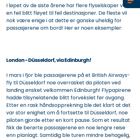
I løpet av de siste årene har flere flyselskaper ved
en feil blitt fløyet til feil destinasjoner. De fleste vil
nok være enige i at dette er ganske uheldig for
passasjerene om bord! Her er noen eksempler:
London - Düsseldorf, via Edinburgh!
I mars i fjor ble passasjerene på et British Airways-
fly til Düsseldorf noe overrasket da piloten ved
landing ønsket velkommen Edinburgh! Flypapirene
hadde tilsynelatende blitt forvekslet før avgang.
Etter en rask håndsopprekning ble det klart at det
var stor enighet om å fortsette til Düsseldorf, noe
piloten gjorde etter en kort pause. Som et resultat
fikk de berørte passasjerene en noe lengre reise
enn planlagt. Samtidig ble turen mindre behagelig,