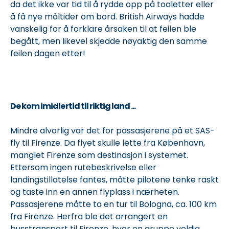
da det ikke var tid til å rydde opp på toaletter eller
å få nye måltider om bord. British Airways hadde
vanskelig for å forklare årsaken til at feilen ble
begått, men likevel skjedde nøyaktig den samme
feilen dagen etter!
De kom imidlertid til riktig land ...
Mindre alvorlig var det for passasjerene på et SAS-
fly til Firenze. Da flyet skulle lette fra København,
manglet Firenze som destinasjon i systemet.
Ettersom ingen rutebeskrivelse eller
landingstillatelse fantes, måtte pilotene tenke raskt
og taste inn en annen flyplass i nærheten.
Passasjerene måtte ta en tur til Bologna, ca. 100 km
fra Firenze. Herfra ble det arrangert en
busstransport til Firenze, hvor en gruppe veldig